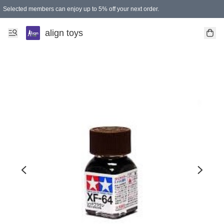
Selected members can enjoy up to 5% off your next order.
align toys